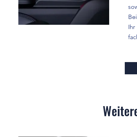
sow
Bei
Ih
fac
Weiter