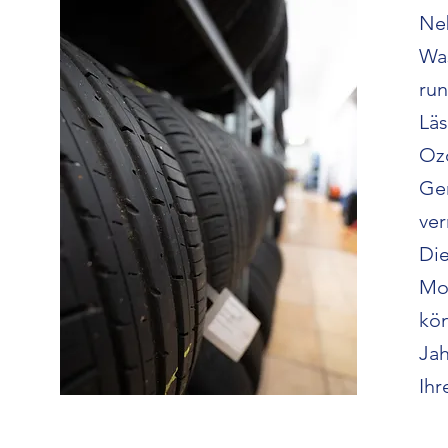
Ne
Wa
run
Lä
Oz
Ge
ver
Di
Mo
kön
Ja
Ihr