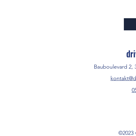
dr
Bauboulevard 2, 
kontakt@d
0
©2023 