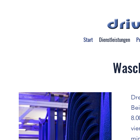
Start
Dienstleistungen
Pr
Wasc
Dre
Bei
8.0
vi
mi